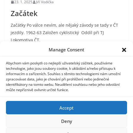
23. 1. 2025
Jiří Vodička
Začátek
Začátky Po válce nevím, ale nějaký závody se tady v ČT
jezdily. 1962-63 Založen cyklistický Oddíl při TJ
Lokomotiva ČT.
Manage Consent
Read More
Abychom vám poskytli co nejlepší uživatelský zážitek, používáme
technologie, jako jsou soubory cookie, k ukládání a/nebo přístupu k
informacím o zařízeních. Souhlas s těmito technologiemi nám umožní
zpracovávat data, jako je chování při prohlížení nebo jedinečné
identifikátory na tomto webu. Neudělení souhlasu nebo jeho odvolání
může nepříznivě ovlivnit určité funkce.
Odkaz na staré stránky
Accept
Deny
Copyright © 2026
LOKO retrostránky
. Powered by
ColorMag