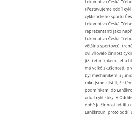
Lokomotiva Česká Třebov
Přestavujeme oddíl cykli
cyklistického sportu Če
Lokomotiva Česká Třebov
reprezentanti jako napří
Lokomotiva Česká Třebo
většina sportovců, tren
ovlivňovalo činnost cykl
již třetím rokem. Jeho 
má velké zkušenosti, pr
byl mechanikem u junior
roku jsme zjistili, že 
podmínkami do Lanškrou
oddíl cyklistiky. V Oddí
době je činnost oddílu
Lanškroun, proto oddíl 