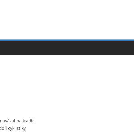
 navázal na tradici
íl cyklistiky