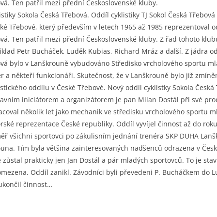
á. Ten patřil mezi přední Československé kluby.
stiky Sokola Česká Třebová. Oddíl cyklistiky TJ Sokol Česká Třebová
ské Třebové, který především v letech 1965 až 1985 reprezentoval odd
á. Ten patřil mezi přední Československé kluby. Z řad tohoto klubu
klad Petr Bucháček, Luděk Kubias, Richard Mráz a další. Z jádra odd
vá bylo v Lanškrouně vybudováno Středisko vrcholového sportu m
ér a někteří funkcionáři. Skutečnost, že v Lanškrouně bylo již zmíně
istického oddílu v České Třebové. Nový oddíl cyklistky Sokola Česká 
hlavním iniciátorem a organizátorem je pan Milan Dostál při své pr
acoval několik let jako mechanik ve středisku vrcholového sportu 
ské reprezentace České republiky. Oddíl vyvíjel činnost až do roku
téměř všichni sportovci po zákulisním jednání trenéra SKP DUHA Lanš
na. Tím byla většina zainteresovaných nadšenců odrazena v Čes
le zůstal prakticky jen Jan Dostál a pár mladých sportovců. To je st
 omezena. Oddíl zanikl. Závodníci byli převedeni P. Bucháčkem do
ukončil činnost…