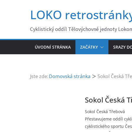
Přeskočit
LOKO retrostránk
na
obsah
Cyklistický oddíl Tělovýchovné jednoty Loko
ÚVODNÍ STRÁNKA
ZAČÁTKY
SRAZY DO
Jste zde:
Domovská stránka
Sokol Česká Tř
Sokol Česká 
Sokol Česká Třebová
Přestavujeme oddíl cykli
cyklistického sportu Če