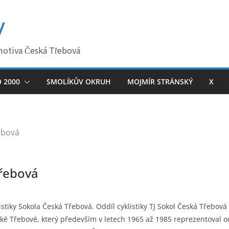
y
motiva Česká Třebová
 2000
SMOLÍKŮV OKRUH
MOJMÍR STRÁNSKÝ
X
ebová
Třebová
stiky Sokola Česká Třebová. Oddíl cyklistiky TJ Sokol Česká Třebová
ské Třebové, který především v letech 1965 až 1985 reprezentoval odd