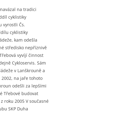
 navázal na tradici
íl cyklistiky
 vyrostli Čs.
ílu cyklistiky
ládeže, kam odešla
né středisko nepříznivě
Třebová vyvíjí činnost
odejně Cykloservis. Sám
mládeže v Lanškrouně a
 2002, na jaře tohoto
kroun odešli za lepšími
ké Třebové budovat
av z roku 2005 V současné
 Lubu SKP Duha