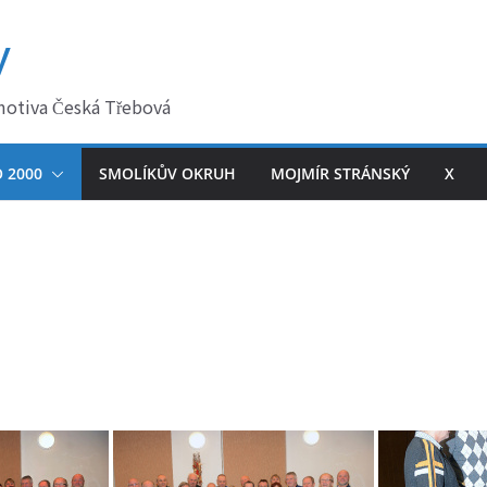
y
motiva Česká Třebová
 2000
SMOLÍKŮV OKRUH
MOJMÍR STRÁNSKÝ
X