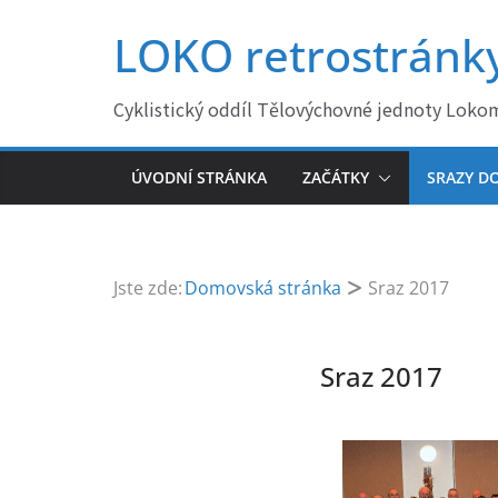
Přeskočit
LOKO retrostránk
na
obsah
Cyklistický oddíl Tělovýchovné jednoty Loko
ÚVODNÍ STRÁNKA
ZAČÁTKY
SRAZY DO
Jste zde:
Domovská stránka
Sraz 2017
Sraz 2017